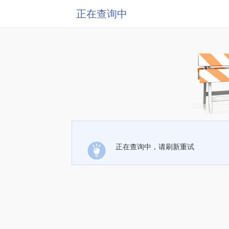
正在查询中
正在查询中，请刷新重试